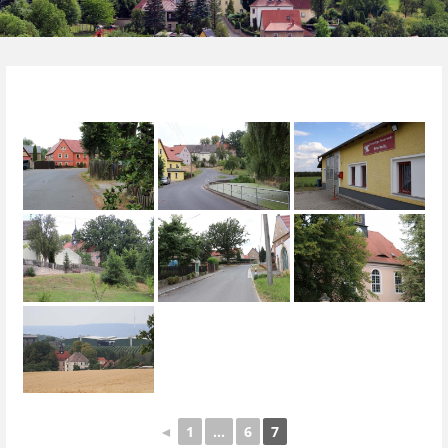
◄
1
...
6
7